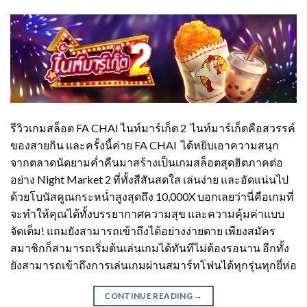
รีวิวเกมสล็อต FA CHAI ไนท์มาร์เก็ต 2 ไนท์มาร์เก็ตคือสวรรค์
ของสายกิน และครั้งนี้ค่าย FA CHAI ได้หยิบเอาความสนุก
จากตลาดนัดยามค่ำคืนมาสร้างเป็นเกมสล็อตสุดฮิตภาคต่อ
อย่าง Night Market 2 ที่ทั้งสีสันสดใส เล่นง่าย และอัดแน่นไป
ด้วยโบนัสคูณกระหน่ำสูงสุดถึง 10,000X บอกเลยว่านี่คือเกมที่
จะทำให้คุณได้ทั้งบรรยากาศความสุข และความคุ้มค่าแบบ
จัดเต็ม! แถมยังสามารถเข้าถึงได้อย่างง่ายดาย เพียงสมัคร
สมาชิกก็สามารถเริ่มต้นเล่นเกมได้ทันทีไม่ต้องรอนาน อีกทั้ง
ยังสามารถเข้าถึงการเล่นเกมผ่านสมาร์ทโฟนได้ทุกรุ่นทุกยี่ห่อ
CONTINUE READING
→