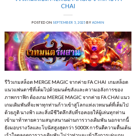
CHAI
POSTED ON
SEPTEMBER 5, 2025
BY
ADMIN
รีวิวเกมสล็อต MERGE MAGIC จากค่าย FA CHAI เกมสล็อต
แนวแฟนตาซีที่เต็มไปด้วยมนต์ขลังและความอลังการของ
ภาพกราฟิก ต้องเกม MERGE MAGIC จากค่าย FA CHAI แนว
เกมเดิมพันที่จะพาทุกท่านก้าวเข้าสู่โลกแห่งเวทมนต์ที่เต็มไป
ด้วยภูติ นางฟ้า และสิ่งมีชีวิตลึกลับที่รอคอยให้ผู้เล่นทุกท่าน
เข้ามาท้าทายความสนุกสนานผ่านการวางเดิมพัน นอกจากนี้
ยังมอบรางวัลและโบนัสสูงสุดกว่า 5000X การันตีความตื่นเต้น
เร้าใจตลอดการวางเดิมพัน ไม่ว่าท่านจะเข้าถึงการเล่นเกม