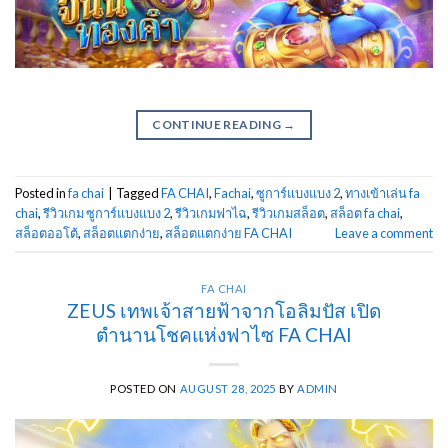
CONTINUE READING
→
Posted in
fa chai
|
Tagged
FA CHAI
,
Fachai
,
ซูการ์แบงแบง 2
,
ทางเข้าเล่น fa
chai
,
รีวิวเกม ซูการ์แบงแบง 2
,
รีวิวเกมฟาไฉ
,
รีวิวเกมสล็อต
,
สล็อต fa chai
,
สล็อตออโต้
,
สล็อตแตกง่าย
,
สล็อตแตกง่าย FA CHAI
Leave a comment
FA CHAI
ZEUS เทพเจ้าสายฟ้าจากโอลิมปัส เปิด
ตำนานโชคแห่งฟาไซ FA CHAI
POSTED ON
AUGUST 28, 2025
BY
ADMIN