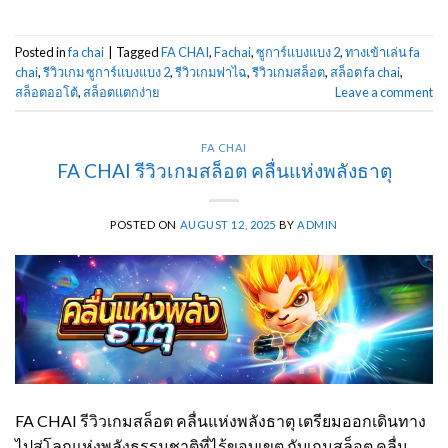
Posted in
fa chai
|
Tagged
FA CHAI
,
Fachai
,
ซูการ์แบงแบง 2
,
ทางเข้าเล่น fa
chai
,
รีวิวเกม ซูการ์แบงแบง 2
,
รีวิวเกมฟาไฉ
,
รีวิวเกมสล็อต
,
สล็อต fa chai
,
สล็อตออโต้
,
สล็อตแตกง่าย
Leave a comment
FA CHAI
FA CHAI รีวิวเกมสล็อต คลื่นแห่งพลังธาตุ
POSTED ON
AUGUST 12, 2025
BY
ADMIN
FA CHAI รีวิวเกมสล็อต คลื่นแห่งพลังธาตุ เตรียมออกเดินทาง
ไปสู่โลกแห่งพลังธรรมชาติที่ไร้ขอบเขต กับเกมสล็อต คลื่น