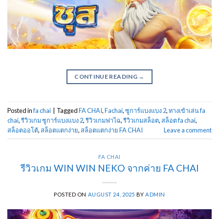
CONTINUE READING
→
Posted in
fa chai
|
Tagged
FA CHAI
,
Fachai
,
ซูการ์แบงแบง 2
,
ทางเข้าเล่น fa
chai
,
รีวิวเกม ซูการ์แบงแบง 2
,
รีวิวเกมฟาไฉ
,
รีวิวเกมสล็อต
,
สล็อต fa chai
,
สล็อตออโต้
,
สล็อตแตกง่าย
,
สล็อตแตกง่าย FA CHAI
Leave a comment
FA CHAI
รีวิวเกม WIN WIN NEKO จากค่าย FA CHAI
POSTED ON
AUGUST 24, 2025
BY
ADMIN