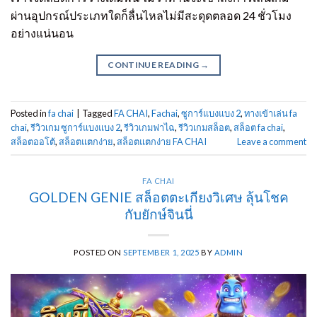
ผ่านอุปกรณ์ประเภทใดก็ลื่นไหลไม่มีสะดุดตลอด 24 ชั่วโมง
อย่างแน่นอน
CONTINUE READING
→
Posted in
fa chai
|
Tagged
FA CHAI
,
Fachai
,
ซูการ์แบงแบง 2
,
ทางเข้าเล่น fa
chai
,
รีวิวเกม ซูการ์แบงแบง 2
,
รีวิวเกมฟาไฉ
,
รีวิวเกมสล็อต
,
สล็อต fa chai
,
สล็อตออโต้
,
สล็อตแตกง่าย
,
สล็อตแตกง่าย FA CHAI
Leave a comment
FA CHAI
GOLDEN GENIE สล็อตตะเกียงวิเศษ ลุ้นโชค
กับยักษ์จินนี่
POSTED ON
SEPTEMBER 1, 2025
BY
ADMIN