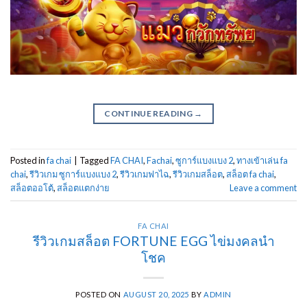
CONTINUE READING
→
Posted in
fa chai
|
Tagged
FA CHAI
,
Fachai
,
ซูการ์แบงแบง 2
,
ทางเข้าเล่น fa
chai
,
รีวิวเกม ซูการ์แบงแบง 2
,
รีวิวเกมฟาไฉ
,
รีวิวเกมสล็อต
,
สล็อต fa chai
,
สล็อตออโต้
,
สล็อตแตกง่าย
Leave a comment
FA CHAI
รีวิวเกมสล็อต FORTUNE EGG ไข่มงคลนำ
โชค
POSTED ON
AUGUST 20, 2025
BY
ADMIN