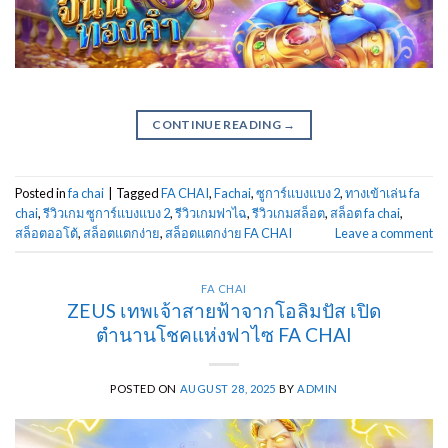
CONTINUE READING
→
Posted in
fa chai
|
Tagged
FA CHAI
,
Fachai
,
ซูการ์แบงแบง 2
,
ทางเข้าเล่น fa
chai
,
รีวิวเกม ซูการ์แบงแบง 2
,
รีวิวเกมฟาไฉ
,
รีวิวเกมสล็อต
,
สล็อต fa chai
,
สล็อตออโต้
,
สล็อตแตกง่าย
,
สล็อตแตกง่าย FA CHAI
Leave a comment
FA CHAI
ZEUS เทพเจ้าสายฟ้าจากโอลิมปัส เปิด
ตำนานโชคแห่งฟาไซ FA CHAI
POSTED ON
AUGUST 28, 2025
BY
ADMIN