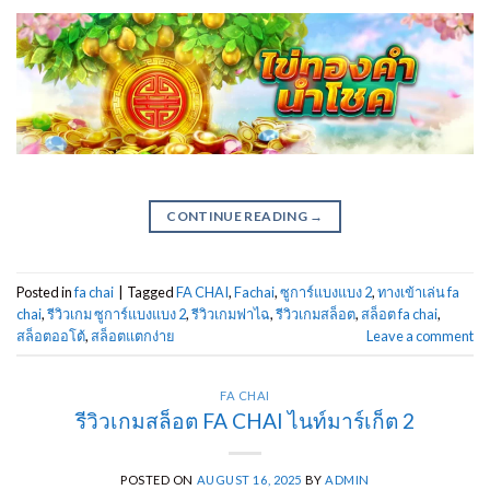
CONTINUE READING
→
Posted in
fa chai
|
Tagged
FA CHAI
,
Fachai
,
ซูการ์แบงแบง 2
,
ทางเข้าเล่น fa
chai
,
รีวิวเกม ซูการ์แบงแบง 2
,
รีวิวเกมฟาไฉ
,
รีวิวเกมสล็อต
,
สล็อต fa chai
,
สล็อตออโต้
,
สล็อตแตกง่าย
Leave a comment
FA CHAI
รีวิวเกมสล็อต FA CHAI ไนท์มาร์เก็ต 2
POSTED ON
AUGUST 16, 2025
BY
ADMIN