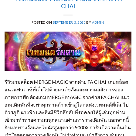
CHAI
POSTED ON
SEPTEMBER 5, 2025
BY
ADMIN
รีวิวเกมสล็อต MERGE MAGIC จากค่าย FA CHAI เกมสล็อต
แนวแฟนตาซีที่เต็มไปด้วยมนต์ขลังและความอลังการของ
ภาพกราฟิก ต้องเกม MERGE MAGIC จากค่าย FA CHAI แนว
เกมเดิมพันที่จะพาทุกท่านก้าวเข้าสู่โลกแห่งเวทมนต์ที่เต็มไป
ด้วยภูติ นางฟ้า และสิ่งมีชีวิตลึกลับที่รอคอยให้ผู้เล่นทุกท่าน
เข้ามาท้าทายความสนุกสนานผ่านการวางเดิมพัน นอกจากนี้
ยังมอบรางวัลและโบนัสสูงสุดกว่า 5000X การันตีความตื่นเต้น
เร้าใจตลอดการวางเดิมพัน ไม่ว่าท่านจะเข้าถึงการเล่นเกม