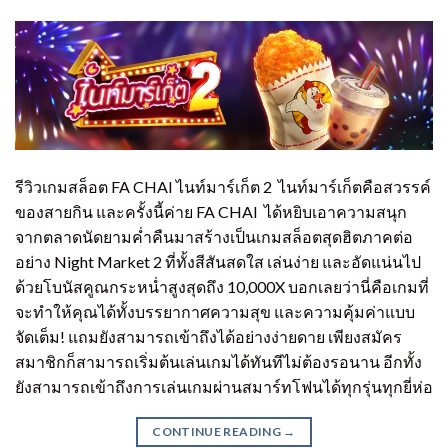
รีวิวเกมสล็อต FA CHAI ไนท์มาร์เก็ต 2 ไนท์มาร์เก็ตคือสวรรค์
ของสายกิน และครั้งนี้ค่าย FA CHAI ได้หยิบเอาความสนุก
จากตลาดนัดยามค่ำคืนมาสร้างเป็นเกมสล็อตสุดฮิตภาคต่อ
อย่าง Night Market 2 ที่ทั้งสีสันสดใส เล่นง่าย และอัดแน่นไป
ด้วยโบนัสคูณกระหน่ำสูงสุดถึง 10,000X บอกเลยว่านี่คือเกมที่
จะทำให้คุณได้ทั้งบรรยากาศความสุข และความคุ้มค่าแบบ
จัดเต็ม! แถมยังสามารถเข้าถึงได้อย่างง่ายดาย เพียงสมัคร
สมาชิกก็สามารถเริ่มต้นเล่นเกมได้ทันทีไม่ต้องรอนาน อีกทั้ง
ยังสามารถเข้าถึงการเล่นเกมผ่านสมาร์ทโฟนได้ทุกรุ่นทุกยี่ห่อ
CONTINUE READING
→