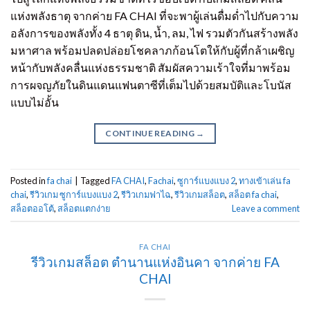
แห่งพลังธาตุ จากค่าย FA CHAI ที่จะพาผู้เล่นดื่มด่ำไปกับความ
อลังการของพลังทั้ง 4 ธาตุ ดิน, น้ำ, ลม, ไฟ รวมตัวกันสร้างพลัง
มหาศาล พร้อมปลดปล่อยโชคลาภก้อนโตให้กับผู้ที่กล้าเผชิญ
หน้ากับพลังคลื่นแห่งธรรมชาติ สัมผัสความเร้าใจที่มาพร้อม
การผจญภัยในดินแดนแฟนตาซีที่เต็มไปด้วยสมบัติและโบนัส
แบบไม่อั้น
CONTINUE READING
→
Posted in
fa chai
|
Tagged
FA CHAI
,
Fachai
,
ซูการ์แบงแบง 2
,
ทางเข้าเล่น fa
chai
,
รีวิวเกม ซูการ์แบงแบง 2
,
รีวิวเกมฟาไฉ
,
รีวิวเกมสล็อต
,
สล็อต fa chai
,
สล็อตออโต้
,
สล็อตแตกง่าย
Leave a comment
FA CHAI
รีวิวเกมสล็อต ตำนานแห่งอินคา จากค่าย FA
CHAI