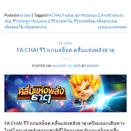
Posted in
fa chai
|
Tagged
FA CHAI
,
Fachai
,
ซูการ์แบงแบง 2
,
ทางเข้าเล่น fa
chai
,
รีวิวเกม ซูการ์แบงแบง 2
,
รีวิวเกมฟาไฉ
,
รีวิวเกมสล็อต
,
สล็อต fa chai
,
สล็อตออโต้
,
สล็อตแตกง่าย
Leave a comment
FA CHAI
FA CHAI รีวิวเกมสล็อต คลื่นแห่งพลังธาตุ
POSTED ON
AUGUST 12, 2025
BY
ADMIN
FA CHAI รีวิวเกมสล็อต คลื่นแห่งพลังธาตุ เตรียมออกเดินทาง
ไปสู่โลกแห่งพลังธรรมชาติที่ไร้ขอบเขต กับเกมสล็อต คลื่น