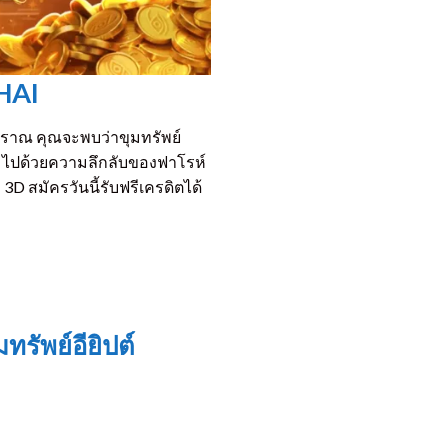
CHAI
์โบราณ คุณจะพบว่าขุมทรัพย์
เต็มไปด้วยความลึกลับของฟาโรห์
สมัครวันนี้รับฟรีเครดิตได้
ทรัพย์อียิปต์