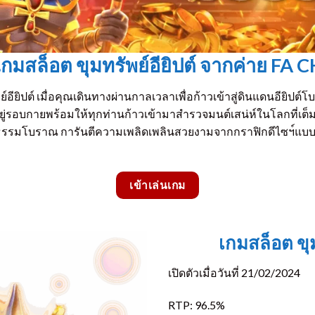
วเกมสล็อต ขุมทรัพย์อียิปต์ จากค่าย FA 
ย์อียิปต์ เมื่อคุณเดินทางผ่านกาลเวลาเพื่อก้าวเข้าสู่ดินแดนอียิปต
้อมอยู่รอบกายพร้อมให้ทุกท่านก้าวเข้ามาสำรวจมนต์เสน่ห์ในโลกที่
มโบราณ การันตีความเพลิดเพลินสวยงามจากกราฟิกดีไซฯ์แบบ 3D 
เข้าเล่นเกม
เกมสล็อต ขุม
เปิดตัวเมื่อวันที่ 21/02/2024
RTP: 96.5%