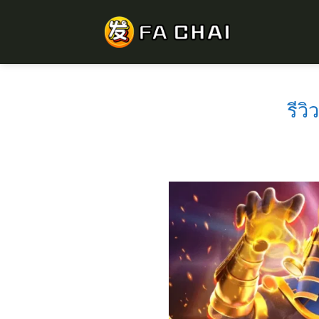
Skip
to
content
รีว