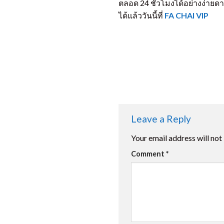
ตลอด 24 ชั่วโมงได้อย่างง่ายด
ได้แล้ววันนี้ที่
FA CHAI VIP
Leave a Reply
Your email address will not
Comment
*