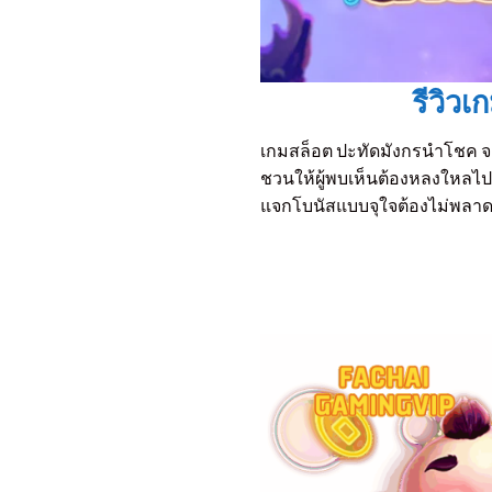
รีวิว
เกมสล็อต ปะทัดมังกรนำโชค 
ชวนให้ผู้พบเห็นต้องหลงใหล
แจกโบนัสแบบจุใจต้องไม่พลา