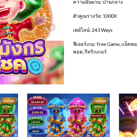
ความผันผวน: ปานกลาง
ตัวคูณรางวัล: 1000X
เพย์ไลน์: 243 Ways
ฟีเจอร์เกม: Free Game, แจ็ค
พอต, รีทริกเกอร์