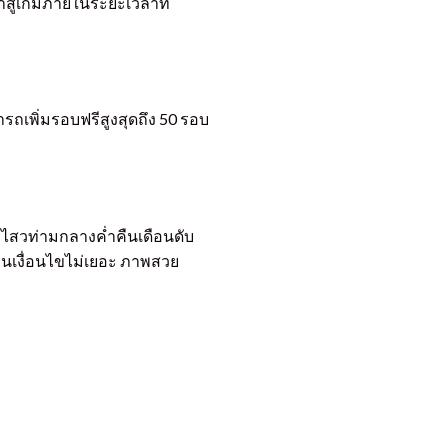
าสู่เกมภายในระยะเวลาที่
เพิ่มรอบฟรีสูงสุดถึง 50 รอบ
งไสวท่ามกลางค่ำคืนเดือนดับ
่นเงื่อนไขไม่เยอะ ภาพสวย