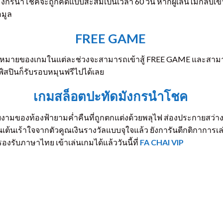
งกรนำโชคจะถูกคิดแบบสะสมเป็นเวลา 60 วัน หากผู้เล่นไม่กลับเข้
มูล
FREE GAME
้าหมายของเกมในแต่ละช่วงจะสามารถเข้าสู้ FREE GAME และสามารถ
สปินก็รับรอบหมุนฟรีไปได้เลย
เกมสล็อตปะทัดมังกรนำโชค
งามของท้องฟ้ายามค่ำคืนที่ถูกตกแต่งด้วยพลุไฟ ส่องประกายสว่า
ต้นเร้าใจจากตัวคูณเงินรางวัลแบบจุใจแล้ว ยังการันตีกติกาการเล
องรับภาษาไทย เข้าเล่นเกมได้แล้ววันนี้ที่
FA CHAI VIP