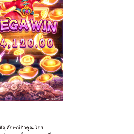
สัญลักษณ์ตัวคูณ โดย