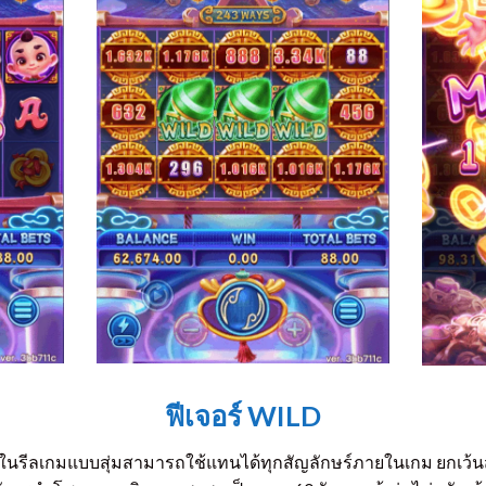
ฟีเจอร์ WILD
ในรีลเกมแบบสุ่มสามารถใช้แทนได้ทุกสัญลักษร์ภายในเกม ยกเว้น